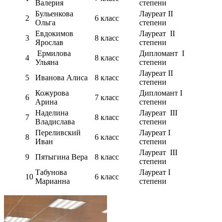
Валерия
степени
Бульенкова
Лауреат II
2
6 класс
Ольга
степени
Евдокимов
Лауреат II
3
8 класс
Ярослав
степени
Ермилова
Дипломант I
4
8 класс
Ульяна
степени
Лауреат II
5
Иванова Алиса
8 класс
степени
Кожурова
Дипломант I
6
7 класс
Арина
степени
Наделина
Лауреат III
7
8 класс
Владислава
степени
Переливский
Лауреат I
8
6 класс
Иван
степени
Лауреат III
9
Пятыгина Вера
8 класс
степени
Табунова
Лауреат I
10
6 класс
Марианна
степени