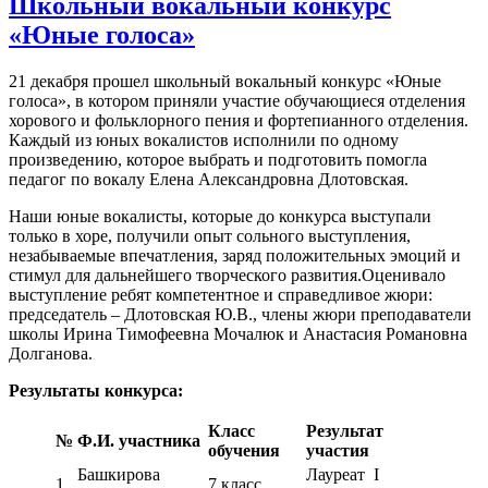
Школьный вокальный конкурс
«Юные голоса»
21 декабря прошел школьный вокальный конкурс «Юные
голоса», в котором приняли участие обучающиеся отделения
хорового и фольклорного пения и фортепианного отделения.
Каждый из юных вокалистов исполнили по одному
произведению, которое выбрать и подготовить помогла
педагог по вокалу Елена Александровна Длотовская.
Наши юные вокалисты, которые до конкурса выступали
только в хоре, получили опыт сольного выступления,
незабываемые впечатления, заряд положительных эмоций и
стимул для дальнейшего творческого развития.Оценивало
выступление ребят компетентное и справедливое жюри:
председатель – Длотовская Ю.В., члены жюри преподаватели
школы Ирина Тимофеевна Мочалюк и Анастасия Романовна
Долганова.
Результаты конкурса:
Класс
Результат
№
Ф.И. участника
обучения
участия
Башкирова
Лауреат I
1
7 класс