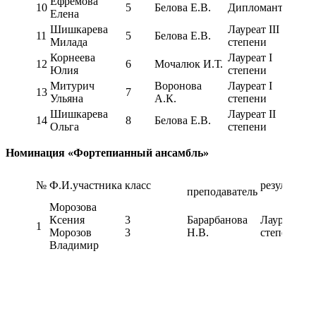
Ефремова
10
5
Белова Е.В.
Дипломант
Елена
Шишкарева
Лауреат III
11
5
Белова Е.В.
Милада
степени
Корнеева
Лауреат I
12
6
Мочалюк И.Т.
Юлия
степени
Митурич
Воронова
Лауреат I
13
7
Ульяна
А.К.
степени
Шишкарева
Лауреат II
14
8
Белова Е.В.
Ольга
степени
Номинация «Фортепианный ансамбль»
№
Ф.И.участника
класс
результат
преподаватель
Морозова
Ксения
3
Барарбанова
Лауреат I
1
Морозов
3
Н.В.
степени
Владимир