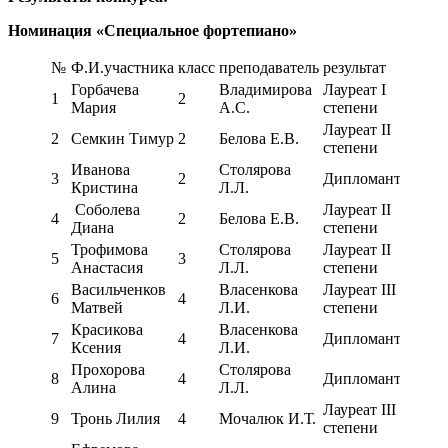
Номинация «Специальное фортепиано»
№
Ф.И.участника
класс
преподаватель
результат
Горбачева
Владимирова
Лауреат I
1
2
Мария
А.С.
степени
Лауреат II
2
Семкин Тимур
2
Белова Е.В.
степени
Иванова
Столярова
3
2
Дипломант
Кристина
Л.Л.
Соболева
Лауреат II
4
2
Белова Е.В.
Диана
степени
Трофимова
Столярова
Лауреат II
5
3
Анастасия
Л.Л.
степени
Васильченков
Власенкова
Лауреат III
6
4
Матвей
Л.И.
степени
Красикова
Власенкова
7
4
Дипломант
Ксения
Л.И.
Прохорова
Столярова
8
4
Дипломант
Алина
Л.Л.
Лауреат III
9
Тронь Лилия
4
Мочалюк И.Т.
степени