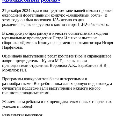
21 декабря 2024 года в концертном зале нашей школы прошел
ежегодный фортепианный конкурс «Волшебный рояль». В
этом году он был посвящен 185- летию со дня
рождения великого русского композитора П.И.Чайковского.
В конкурсную программу в качестве обязательных входили
музыкальные произведения Петра Ильича и пьесы из
сборника «Домик в Клину» современного композитора Игоря
Парфенова.
Оценивало выступление ребят компетентное и справедливое
жюри: председатель – Кулага М.Г., члены жюри
преподаватели отделения: Воронова А.К., Барабанова Н.В.,
Мочалюк И.Т.
Программы конкурсантов были интересными и
разнообразными. Все ребята показали хорошую подготовку, а
слушатели поддерживали выступление каждого юного
пианиста аплодисментами.
Желаем всем ребятам и их преподавателям новых творческих
успехов и побед!
Результаты конкурса: