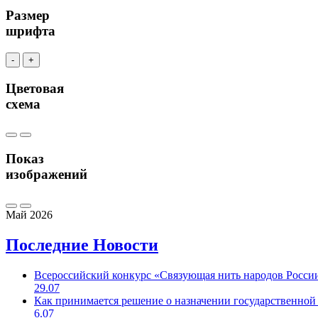
Размер
шрифта
-
+
Цветовая
схема
Показ
изображений
Май 2026
Последние
Новости
Всероссийский конкурс «Связующая нить народов Росси
29.07
Как принимается решение о назначении государственной
6.07